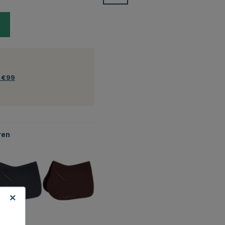
f €99
ren