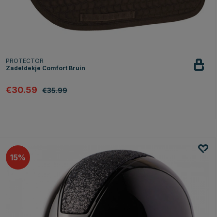
PROTECTOR
Zadeldekje Comfort Bruin
€30.59
€35.99
15