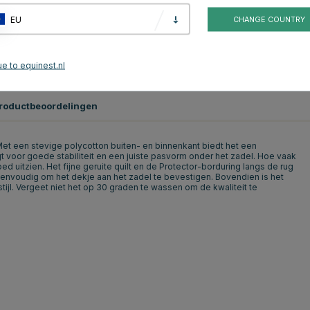
EU
CHANGE COUNTRY
e to equinest.nl
roductbeoordelingen
 Met een stevige polycotton buiten- en binnenkant biedt het een
t voor goede stabiliteit en een juiste pasvorm onder het zadel. Hoe vaak
ed uitzien. Het fijne geruite quilt en de Protector-borduring langs de rug
eenvoudig om het dekje aan het zadel te bevestigen. Bovendien is het
tijl. Vergeet niet het op 30 graden te wassen om de kwaliteit te