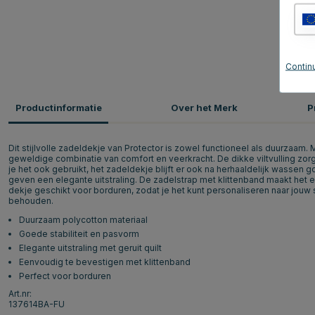
Continu
Productinformatie
Over het Merk
P
Dit stijlvolle zadeldekje van Protector is zowel functioneel als duurzaam.
geweldige combinatie van comfort en veerkracht. De dikke viltvulling zorg
je het ook gebruikt, het zadeldekje blijft er ook na herhaaldelijk wassen go
geven een elegante uitstraling. De zadelstrap met klittenband maakt het 
dekje geschikt voor borduren, zodat je het kunt personaliseren naar jouw s
behouden.
Duurzaam polycotton materiaal
Goede stabiliteit en pasvorm
Elegante uitstraling met geruit quilt
Eenvoudig te bevestigen met klittenband
Perfect voor borduren
Art.nr:
137614BA-FU