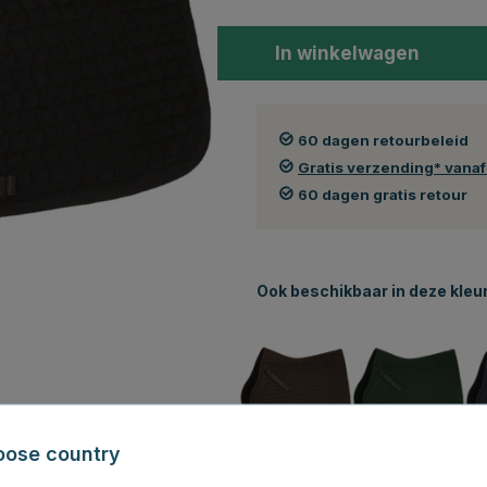
In winkelwagen
60 dagen retourbeleid
Gratis verzending* vana
60 dagen gratis retour
Ook beschikbaar in deze kleu
oose country