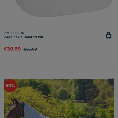
PROTECTOR
Zadeldekje Comfort Wit
€30.59
€35.99
50