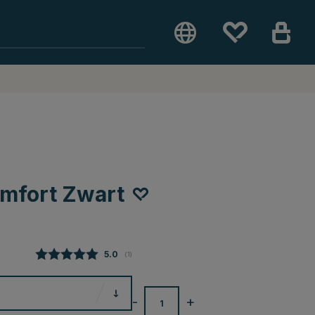
mfort Zwart
Gemiddelde beoordeling:
5.0
(
aantal stemmen:
1
)
-
+