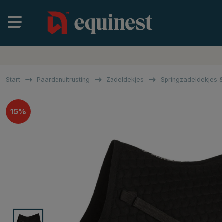
Start
Paardenuitrusting
Zadeldekjes
Springzadeldekjes &
15%