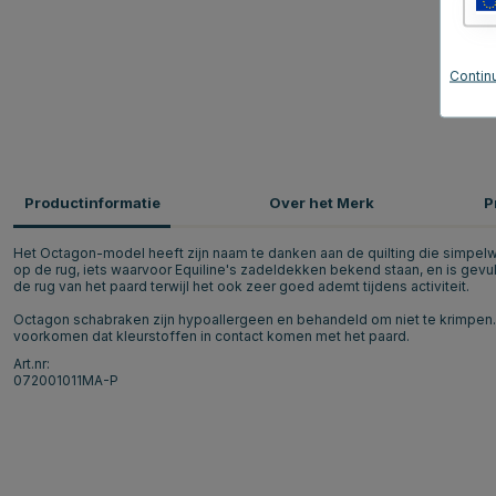
Continu
Productinformatie
Over het Merk
P
Het Octagon-model heeft zijn naam te danken aan de quilting die simpelw
op de rug, iets waarvoor Equiline's zadeldekken bekend staan, en is gev
de rug van het paard terwijl het ook zeer goed ademt tijdens activiteit.
Octagon schabraken zijn hypoallergeen en behandeld om niet te krimpen. 
voorkomen dat kleurstoffen in contact komen met het paard.
Art.nr:
072001011MA-P