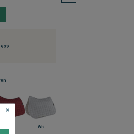
f €99
ren
Rood
Wit