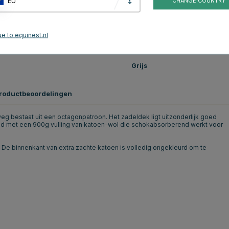
EU
CHANGE COUNTRY
e to equinest.nl
Grijs
roductbeoordelingen
eg bestaat uit een octagonpatroon. Het zadeldek ligt uitzonderlijk goed
uld met een 900g vulling van katoen-wol die schokabsorberend werkt voor
De binnenkant van extra zachte katoen is volledig ongekleurd om te