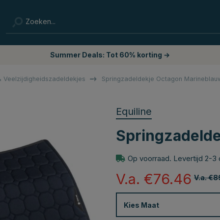
Summer Deals: Tot 60% korting →
 Veelzijdigheidszadeldekjes
Springzadeldekje Octagon Marineblau
Equiline
Springzadeld
Op voorraad. Levertijd 2-3
V.a. €76.46
V.a. €8
Kies
Maat