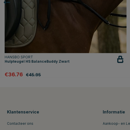
HANSBO SPORT
Hulpteugel HS BalanceBuddy Zwart
€36.76
€45.95
Klantenservice
Informatie
Contacteer ons
Aankoop- en L