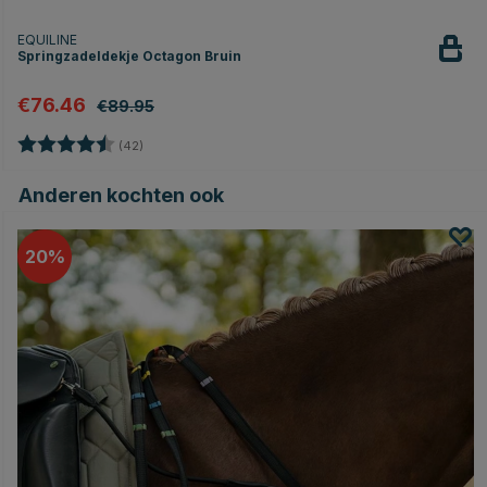
EQUILINE
Springzadeldekje Octagon Bruin
€76.46
€89.95
Beoordeling:
4.9 uit 5 sterren
(42)
Anderen kochten ook
20