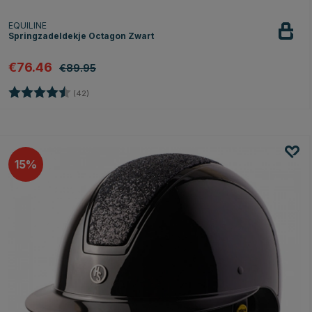
EQUILINE
Springzadeldekje Octagon Zwart
€76.46
€89.95
Beoordeling:
4.9 uit 5 sterren
(42)
15