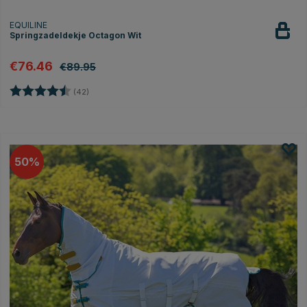
EQUILINE
Springzadeldekje Octagon Wit
€76.46
€89.95
Beoordeling:
4.9 uit 5 sterren
(42)
50