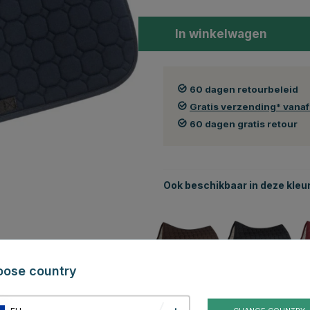
In winkelwagen
60 dagen retourbeleid
Gratis verzending* vana
60 dagen gratis retour
Ook beschikbaar in deze kleu
oose country
Bruin
Zwart