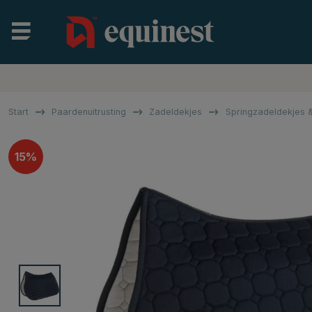
Start
Paardenuitrusting
Zadeldekjes
Springzadeldekjes &
15%