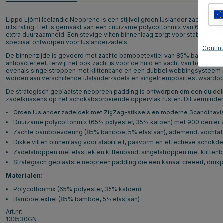
Lippo Ljómi Icelandic Neoprene is een stijlvol groen IJslander zadeldek
uitstraling. Het is gemaakt van een duurzame polycottonmix van 65% poly
extra duurzaamheid. Een stevige vilten binnenlaag zorgt voor stabiliteit
speciaal ontworpen voor IJslanderzadels.
Continu
De binnenzijde is gevoerd met zachte bamboetextiel van 85% bamboe en 
antibacterieel, terwijl het ook zacht is voor de huid en vacht van het paar
evenals singelstroppen met klittenband en een dubbel webbingsysteem m
worden aan verschillende IJslanderzadels en singelriemposities, waardoo
De strategisch geplaatste neopreen padding is ontworpen om een duidelij
zadelkussens op het schokabsorberende oppervlak rusten. Dit vermindert
Groen IJslander zadeldek met ZigZag-stiksels en moderne Scandinavisc
Duurzame polycottonmix (65% polyester, 35% katoen) met 900 denier ve
Zachte bamboevoering (85% bamboe, 5% elastaan), ademend, vochtafvo
Dikke vilten binnenlaag voor stabiliteit, pasvorm en effectieve schok
Zadelstroppen met elastiek en klittenband, singelstroppen met klitt
Strategisch geplaatste neopreen padding die een kanaal creëert, drukp
Materialen:
Polycottonmix (65% polyester, 35% katoen)
Bamboetextiel (85% bamboe, 5% elastaan)
Art.nr:
133530GN