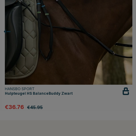
HANSBO SPORT
Hulpteugel HS BalanceBuddy Zwart
€36.76
€45.95