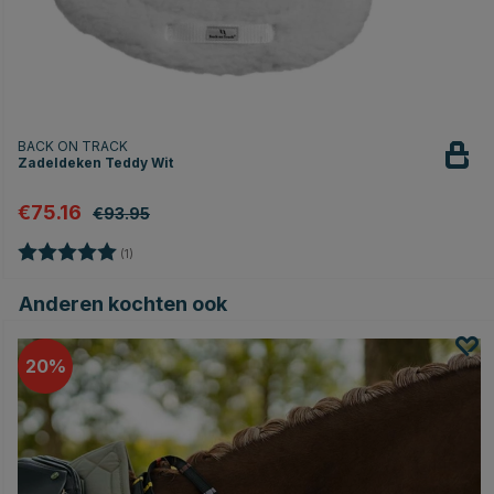
BACK ON TRACK
Zadeldeken Teddy Wit
€75.16
€93.95
Beoordeling:
5.0 uit 5 sterren
(1)
Anderen kochten ook
20