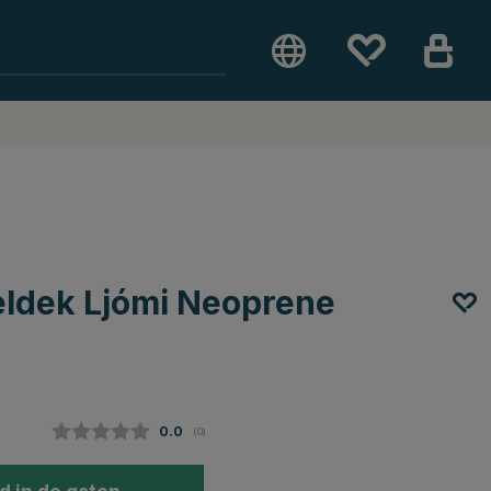
eldek Ljómi Neoprene
Gemiddelde beoordeling:
0.0
(
aantal stemmen:
0
)