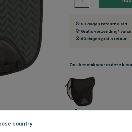
Hou
60 dagen retourbeleid
Gratis verzending* vana
60 dagen gratis retour
Ook beschikbaar in deze kleu
Zwart
oose country
roductbeoordelingen