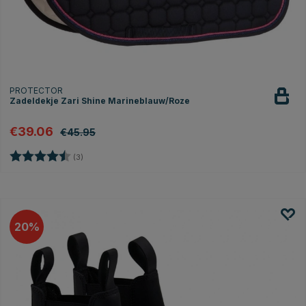
PROTECTOR
Zadeldekje Zari Shine Marineblauw/Roze
€39.06
€45.95
Beoordeling:
4.7 uit 5 sterren
(3)
20