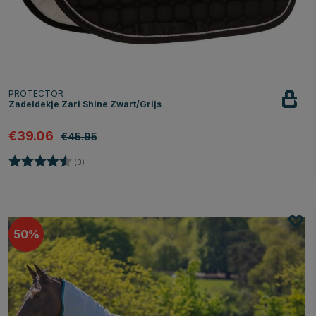
PROTECTOR
Zadeldekje Zari Shine Zwart/Grijs
€39.06
€45.95
Beoordeling:
4.7 uit 5 sterren
(3)
50