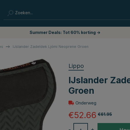
Summer Deals: Tot 60% korting →
es
IJslander Zadeldek Ljómi Neoprene Groen
Lippo
IJslander Zad
Groen
Onderweg
€52.66
€61.95
-
+