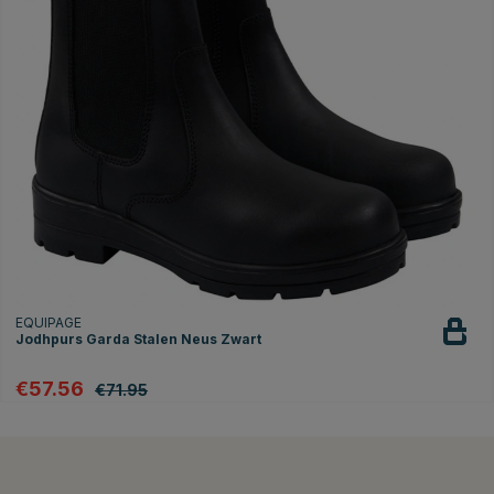
EQUIPAGE
Jodhpurs Garda Stalen Neus Zwart
€57.56
€71.95