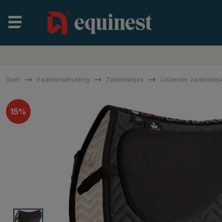
Start
Paardenuitrusting
Zadeldekjes
IJslander zadeldekj
15