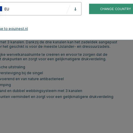
EU
CHANGE COUNTRY
 met karakteristieke ZigZag-stiksels voor een moderne Scandinavische
ester en 35% katoen, met verstevigde 900 denier delen bij de singel voor
, een goede pasvorm en effectieve schokdemping. De Icelandic-maat is
e to equinest.nl
5% elastaan. Het materiaal is ademend, vochtafvoerend en van nature
d. Het zadeldek is voorzien van zadelstroppen met elastiek en klittenband,
et 3 kanalen. Dankzij de drie kanalen kan het zadeldek aangepast
r het geschikt is voor de meeste IJslander- en dressuurzadels.
ke wervelkanaalruimte te creëren en ervoor te zorgen dat de
 drukpunten en zorgt voor een gelijkmatigere drukverdeling.
he uitstraling
rsteviging bij de singel
erend en van nature antibacterieel
demping
enband en dubbel webbingsysteem met 3 kanalen
unten vermindert en zorgt voor een gelijkmatigere drukverdeling