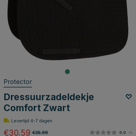
Protector
Dressuurzadeldekje
Comfort Zwart
Levertijd 4-7 dagen
€30.59
€35.99
Gemidde
0.0
(
aan
0
)