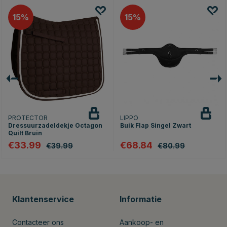
15
15
PROTECTOR
LIPPO
Dressuurzadeldekje Octagon
Buik Flap Singel Zwart
Quilt Bruin
€33.99
€68.84
€39.99
€80.99
Klantenservice
Informatie
Contacteer ons
Aankoop- en