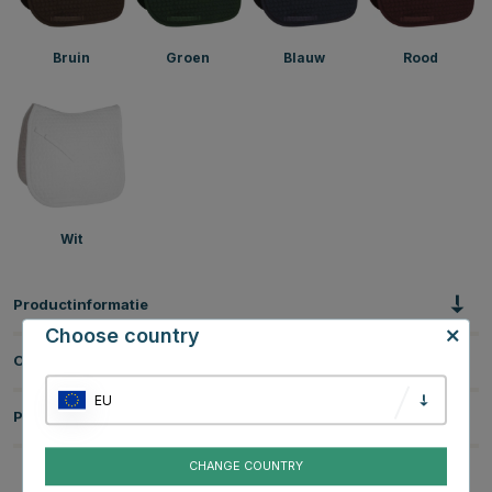
Bruin
Groen
Blauw
Rood
Wit
Productinformatie
Choose country
Over het Merk
EU
Productbeoordelingen
CHANGE COUNTRY