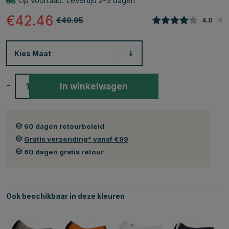
Op voorraad. Levertijd 2-3 dagen
€42.46
€49.95
Gemidde
4.0
(
aan
1
)
Kies
Maat
-
+
In winkelwagen
60 dagen retourbeleid
Gratis verzending* vanaf €99
60 dagen gratis retour
Ook beschikbaar in deze kleuren