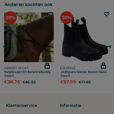
Anderen kochten ook
20
20
HANSBO SPORT
EQUIPAGE
Hulpteugel HS BalanceBuddy
Jodhpurs Garda Stalen Neus
Zwart
Zwart
€36.76
€57.56
€45.95
€71.95
Klantenservice
Informatie