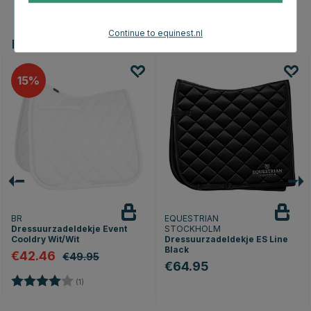
Continue to equinest.nl
Dit vind je misschien ook leuk
15
BR
EQUESTRIAN
Dressuurzadeldekje Event
STOCKHOLM
Cooldry Wit/Wit
Dressuurzadeldekje ES Line
Black
€42.46
€49.95
€64.95
Beoordeling:
4.0 uit 5 sterren
(1)