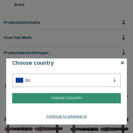
Bruin
Productinformatie
Over het Merk
Productbeoordelingen
Choose country
EU
Dit vind je misschien ook leuk
CHANGE COUNTRY
Continue to equinest.nl