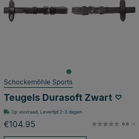
Schockemöhle Sports
Teugels Durasoft Zwart
Op voorraad. Levertijd 2-3 dagen
€104.95
Gemidde
0.0
(
aan
0
)