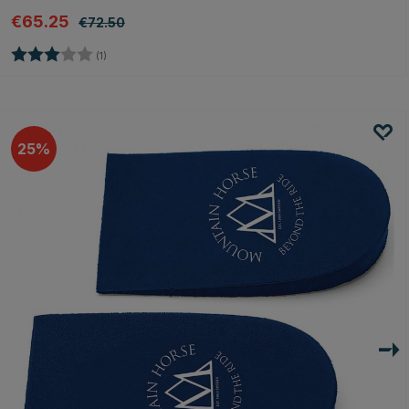
€65.25
€72.50
Beoordeling:
3.0 uit 5 sterren
(1)
25