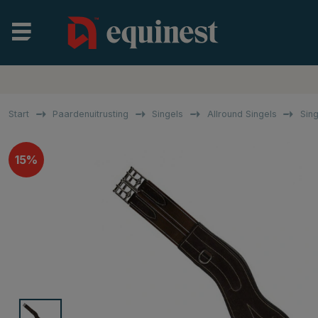
Start
Paardenuitrusting
Singels
Allround Singels
Sing
15%