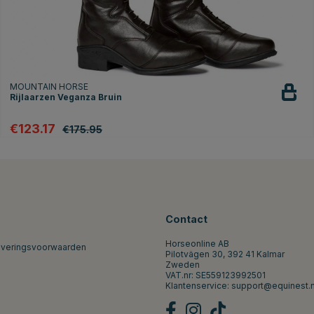
MOUNTAIN HORSE
Rijlaarzen Veganza Bruin
€123.17
€175.95
Contact
Horseonline AB
everingsvoorwaarden
Pilotvägen 30, 392 41 Kalmar
Zweden
VAT.nr: SE559123992501
Klantenservice:
support@equinest.n