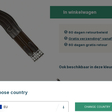
In winkelwagen
60 dagen retourbeleid
Gratis verzending* vana
60 dagen gratis retour
Ook beschikbaar in deze kleu
oose country
Zwart
EU
CHANGE COUNTRY