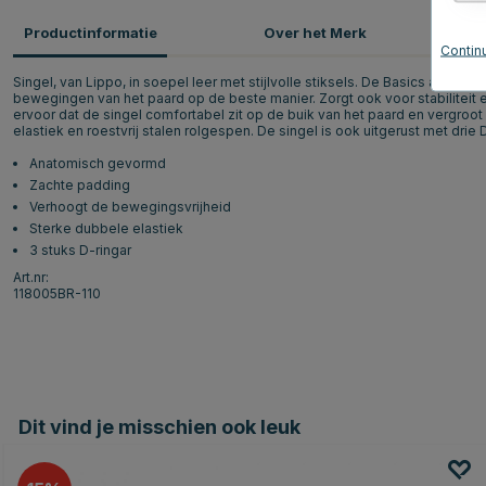
Productinformatie
Over het Merk
P
Continu
Singel, van Lippo, in soepel leer met stijlvolle stiksels. De Basics anat
bewegingen van het paard op de beste manier. Zorgt ook voor stabiliteit e
ervoor dat de singel comfortabel zit op de buik van het paard en vergroot
elastiek en roestvrij stalen rolgespen. De singel is ook uitgerust met dr
Anatomisch gevormd
Zachte padding
Verhoogt de bewegingsvrijheid
Sterke dubbele elastiek
3 stuks D-ringar
Art.nr:
118005BR-110
Dit vind je misschien ook leuk