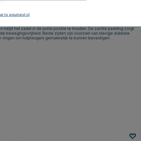
roductbeoordelingen
e to equinest.nl
omische vorm van de singel biedt een optimale pasvorm en volgt de
n helpt het zadel in de juiste positie te houden. De zachte padding zorgt
 de bewegingsvrijheid. Beide zijden zijn voorzien van stevige dubbele
ie D-ringen om hulpteugels gemakkelijk te kunnen bevestigen.