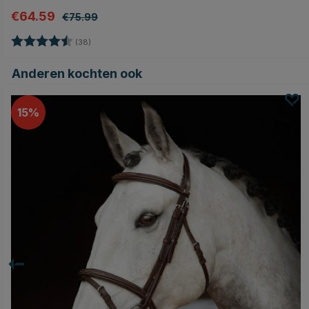
€64.59
€75.99
Beoordeling:
4.7 uit 5 sterren
(38)
Anderen kochten ook
15