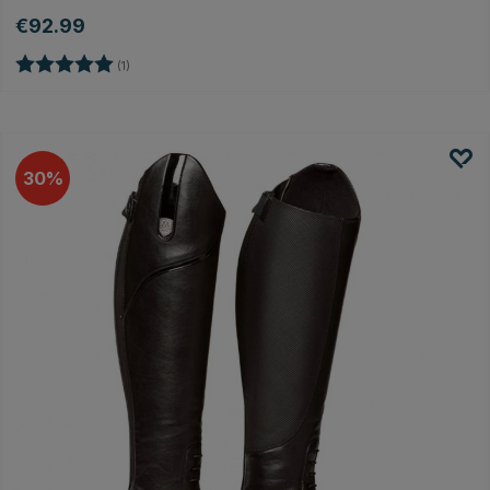
€92.99
Beoordeling:
5.0 uit 5 sterren
(1)
30