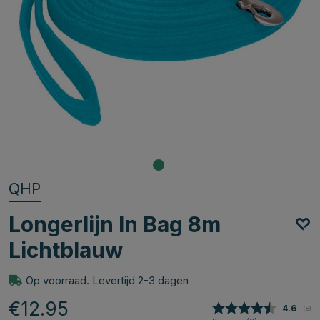
QHP
Longerlijn In Bag 8m
Lichtblauw
Op voorraad. Levertijd 2-3 dagen
€12.95
Gemidde
4.6
(
aan
8
)