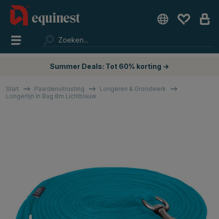
Summer Deals: Tot 60% korting →
Start
Paardenuitrusting
Longeren & Grondwerk
Longerlijn In Bag 8m Lichtblauw