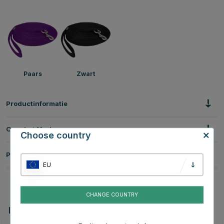
Paars
Zwart
Productinformatie
Over het Merk
Choose country
Productbeoordelingen
EU
CHANGE COUNTRY
Dit vind je misschien ook leuk