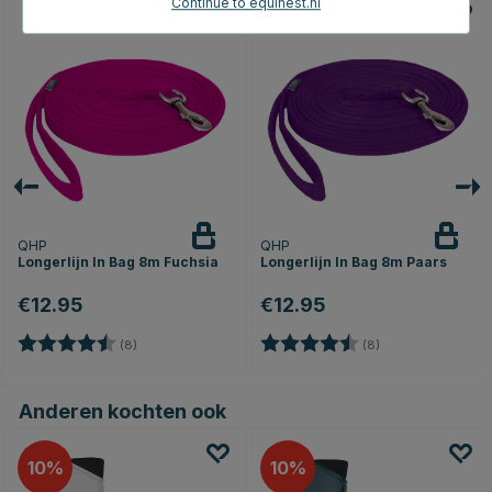
Continue to equinest.nl
QHP
QHP
Longerlijn In Bag 8m Fuchsia
Longerlijn In Bag 8m Paars
€12.95
€12.95
Beoordeling:
4.6 uit 5 sterren
Beoordeling:
4.6 uit 5 sterren
(8)
(8)
Anderen kochten ook
10
10