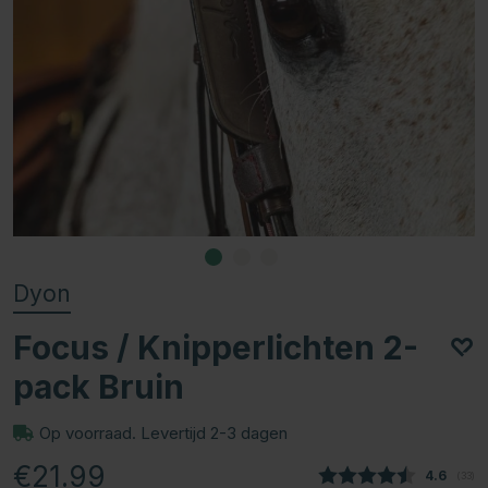
Dyon
Focus / Knipperlichten 2-
pack Bruin
Op voorraad. Levertijd 2-3 dagen
€21.99
Gemiddel
4.6
(
aant
33
)