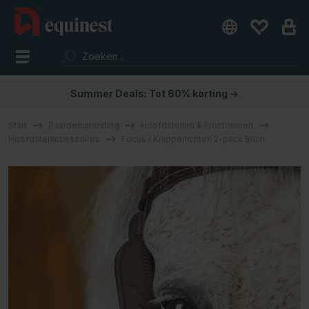
Summer Deals: Tot 60% korting →
Start
Paardenuitrusting
Hoofdstellen & Frontriemen
Hoofdstelaccessoires
Focus / Knipperlichten 2-pack Bruin