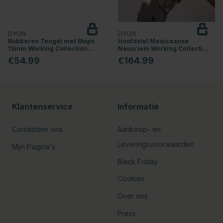
DYON
DYON
Rubberen Teugel met Stops
Hoofdstel Mexicaanse
13mm Working Collection
Neusriem Working Collection
Bruin
Bruin
€54.99
€164.99
Klantenservice
Informatie
Contacteer ons
Aankoop- en
Leveringsvoorwaarden
Mijn Pagina's
Black Friday
Cookies
Over ons
Press