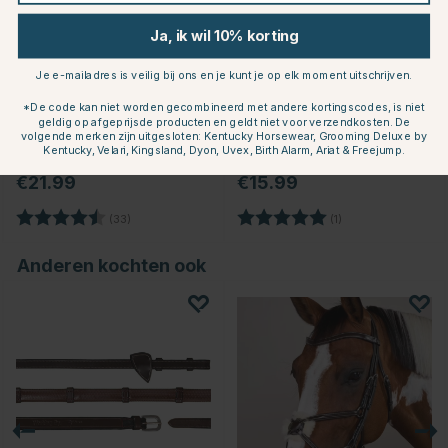
Ja, ik wil 10% korting
Je e-mailadres is veilig bij ons en je kunt je op elk moment uitschrijven.
*De code kan niet worden gecombineerd met andere kortingscodes, is niet
geldig op afgeprijsde producten en geldt niet voor verzendkosten. De
DYON
LIPPO
volgende merken zijn uitgesloten: Kentucky Horsewear, Grooming Deluxe by
Focus / Knipperlichten 2-
Blinkers Supreme Chocolate
Kentucky, Velari, Kingsland, Dyon, Uvex, Birth Alarm, Ariat & Freejump.
pack Zwart
€21.99
€15.99
Beoordeling:
4.6 uit 5 sterren
Beoordeling:
5.0 uit 5 sterren
(33)
(1)
Anderen kochten ook