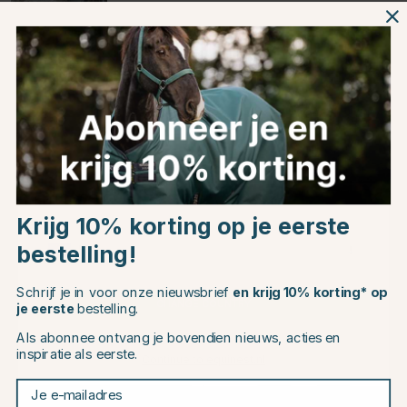
Zwart
Productinformatie
Over het Merk
Choose country
Productbeoordelingen
Krijg 10% korting op je eerste
bestelling!
EU
Schrijf je in voor onze nieuwsbrief
en krijg 10% korting* op
Dit vind je misschien ook leuk
CHANGE COUNTRY
je eerste
bestelling.
Als abonnee ontvang je bovendien nieuws, acties en
inspiratie als eerste.
Continue to equinest.nl
Je e-mailadres