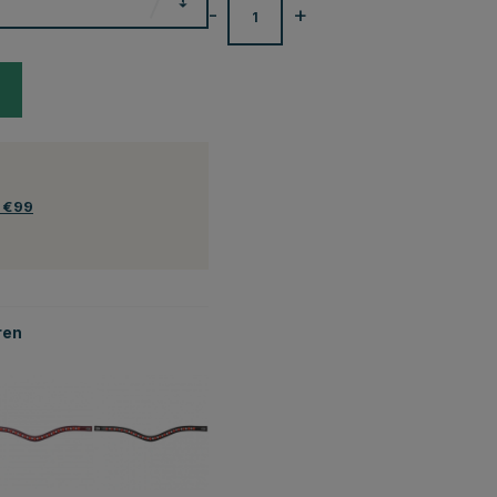
-
+
f €99
ren