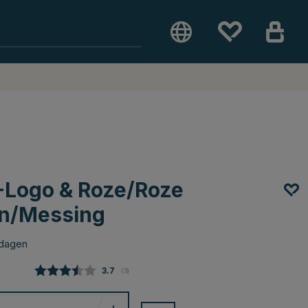
-Logo & Roze/Roze
uin/Messing
 dagen
Gemiddelde beoordeling:
3.7
(
aantal stemmen:
3
)