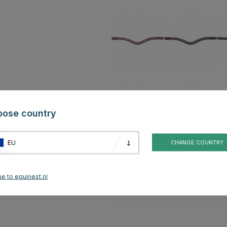
oose country
EU
CHANGE COUNTRY
e to equinest.nl