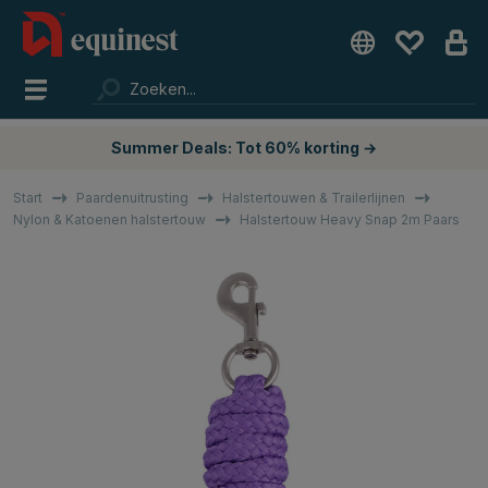
Summer Deals: Tot 60% korting →
Start
Paardenuitrusting
Halstertouwen & Trailerlijnen
Nylon & Katoenen halstertouw
Halstertouw Heavy Snap 2m Paars