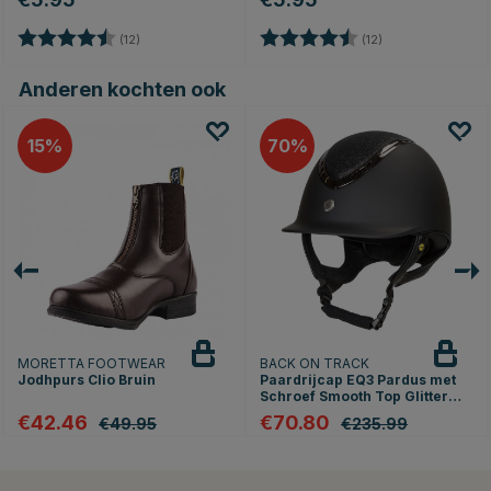
Beoordeling:
4.2 uit 5 sterren
Beoordeling:
4.2 uit 5 sterren
(12)
(12)
Anderen kochten ook
15
70
MORETTA FOOTWEAR
BACK ON TRACK
Jodhpurs Clio Bruin
Paardrijcap EQ3 Pardus met
Schroef Smooth Top Glitter
Zwart Zand
€42.46
€70.80
€49.95
€235.99