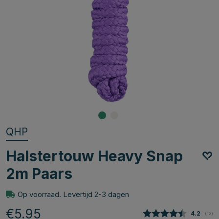
QHP
Halstertouw Heavy Snap
2m Paars
Op voorraad. Levertijd 2-3 dagen
€5.95
Gemiddel
4.2
(
aant
12
)