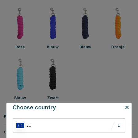
Roze
Blauw
Blauw
Oranje
Blauw
Zwart
Choose country
Productinformatie
EU
Over het Merk