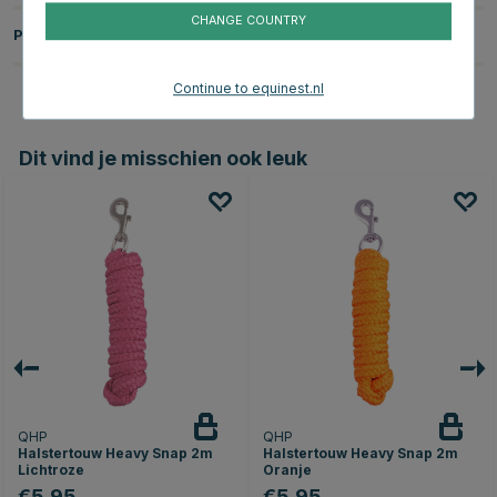
CHANGE COUNTRY
Productbeoordelingen
Continue to equinest.nl
Dit vind je misschien ook leuk
QHP
QHP
Halstertouw Heavy Snap 2m
Halstertouw Heavy Snap 2m
Lichtroze
Oranje
€5.95
€5.95