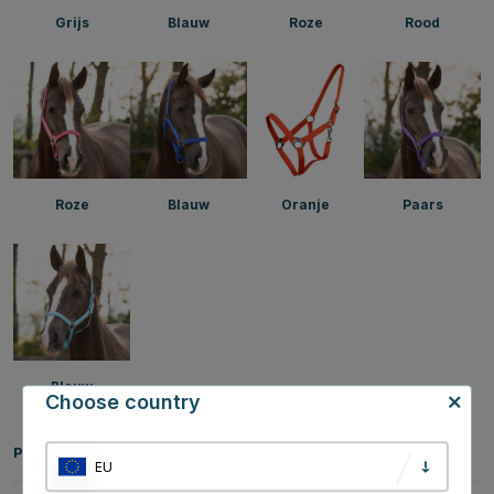
Grijs
Blauw
Roze
Rood
Roze
Blauw
Oranje
Paars
Blauw
Choose country
Productinformatie
EU