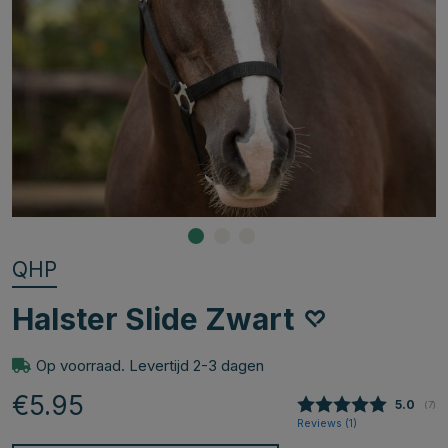
QHP
Halster Slide Zwart
Op voorraad. Levertijd 2-3 dagen
€5.95
Gemidde
5.0
(
aan
7
)
Reviews (
1
)