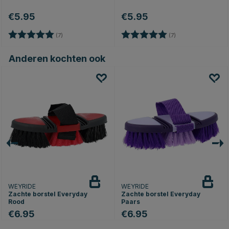
€5.95
€5.95
Beoordeling:
5.0 uit 5 sterren
Beoordeling:
5.0 uit 5 sterren
(7)
(7)
Anderen kochten ook
WEYRIDE
WEYRIDE
Zachte borstel Everyday
Zachte borstel Everyday
Rood
Paars
€6.95
€6.95