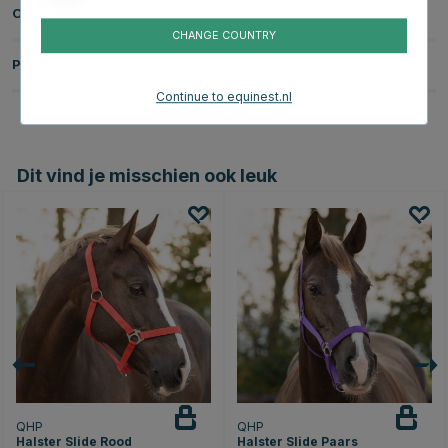
Over het Merk
CHANGE COUNTRY
Productbeoordelingen
Continue to equinest.nl
Dit vind je misschien ook leuk
QHP
QHP
Halster Slide Rood
Halster Slide Paars