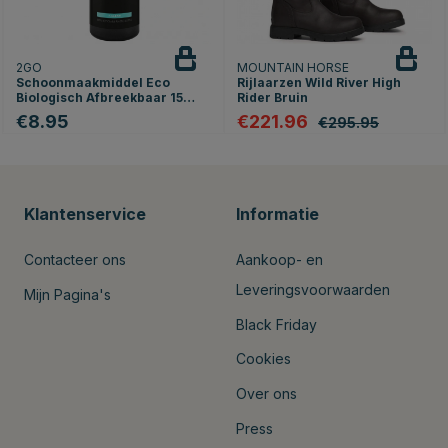
2GO
MOUNTAIN HORSE
Schoonmaakmiddel Eco
Rijlaarzen Wild River High
Biologisch Afbreekbaar 150
Rider Bruin
ml
€8.95
€221.96
€295.95
Klantenservice
Informatie
Contacteer ons
Aankoop- en
Leveringsvoorwaarden
Mijn Pagina's
Black Friday
Cookies
Over ons
Press