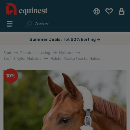
Summer Deals: Tot 60% korting →
Start
Paardenuitrusting
Halsters
Stof- & Nylon Halsters
Halster Alaska Fauxfur Natuur
10%