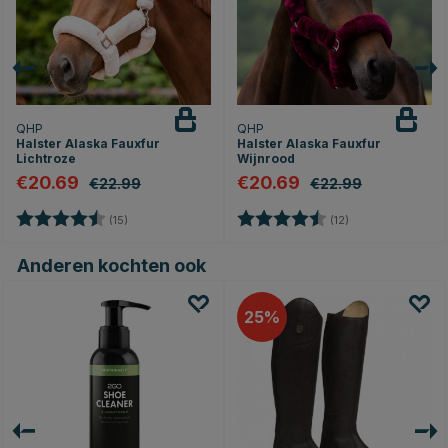
QHP
QHP
Halster Alaska Fauxfur
Halster Alaska Fauxfur
Lichtroze
Wijnrood
€20.69
€20.69
€22.99
€22.99
en
Beoordeling:
4.7 uit 5 sterren
Beoordeling:
4.6 uit 5 sterren
(15)
(12)
Anderen kochten ook
25