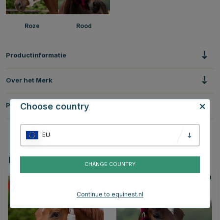
Roze
Rood
Productinformatie
Over het Merk
Choose country
Productbeoordelingen
EU
Dit vind je misschien ook leuk
CHANGE COUNTRY
10
10
Continue to equinest.nl