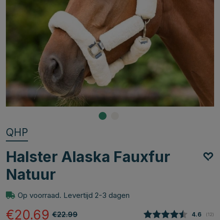
QHP
Halster Alaska Fauxfur
Natuur
Op voorraad. Levertijd 2-3 dagen
€20.69
€22.99
Gemiddel
4.6
(
aant
12
)