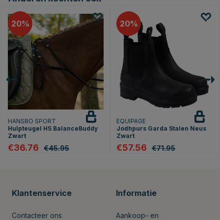
20
20
HANSBO SPORT
EQUIPAGE
Hulpteugel HS BalanceBuddy
Jodhpurs Garda Stalen Neus
Zwart
Zwart
€36.76
€57.56
€45.95
€71.95
Klantenservice
Informatie
Contacteer ons
Aankoop- en