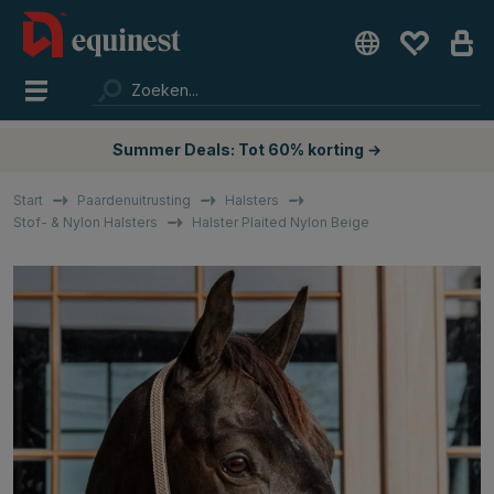
Summer Deals: Tot 60% korting →
Start
Paardenuitrusting
Halsters
Stof- & Nylon Halsters
Halster Plaited Nylon Beige