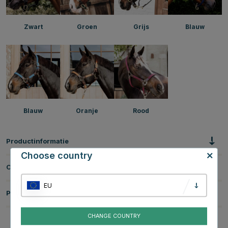
Zwart
Groen
Grijs
Blauw
Blauw
Oranje
Rood
Productinformatie
Choose country
Over het Merk
EU
Productbeoordelingen
CHANGE COUNTRY