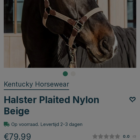
Kentucky Horsewear
Halster Plaited Nylon
Beige
Op voorraad. Levertijd 2-3 dagen
€79.99
Gemidde
0.0
(
aan
0
)