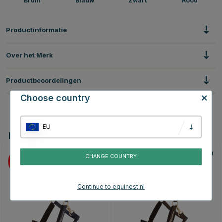
Bruin
Blauw
Zwart
Rood
Productinformatie
Over het Merk
Productbeoordelingen
Choose country
EU
Dit vind je misschien ook leuk
CHANGE COUNTRY
10
10
Continue to equinest.nl