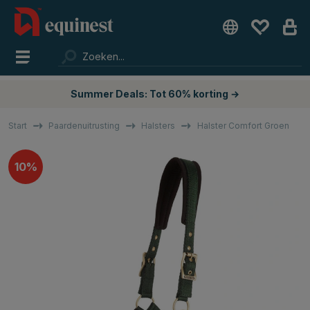
Summer Deals: Tot 60% korting →
Start
Paardenuitrusting
Halsters
Halster Comfort Groen
10%