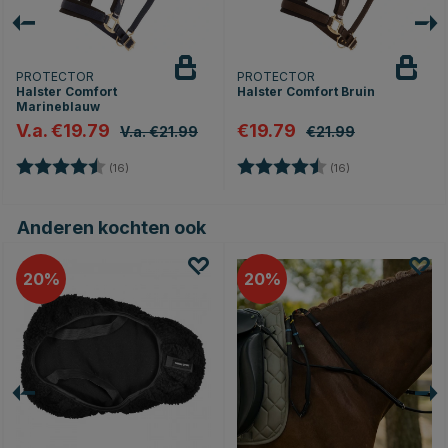
PROTECTOR
PROTECTOR
Halster Comfort
Halster Comfort Bruin
Marineblauw
V.a. €19.79
€19.79
V.a. €21.99
€21.99
Beoordeling:
4.5 uit 5 sterren
Beoordeling:
4.5 uit 5 sterren
(16)
(16)
Anderen kochten ook
20
20