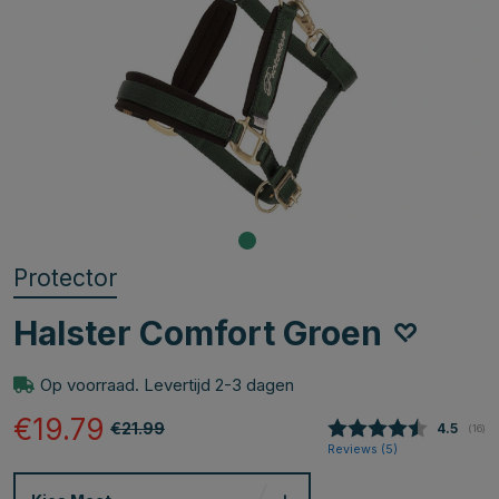
Protector
Halster Comfort Groen
Op voorraad. Levertijd 2-3 dagen
€19.79
€21.99
Gemidde
4.5
(
aant
16
)
Reviews (
5
)