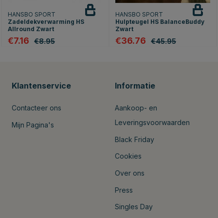
HANSBO SPORT
HANSBO SPORT
Zadeldekverwarming HS
Hulpteugel HS BalanceBuddy
Allround Zwart
Zwart
€7.16
€36.76
€8.95
€45.95
Klantenservice
Informatie
Contacteer ons
Aankoop- en
Leveringsvoorwaarden
Mijn Pagina's
Black Friday
Cookies
Over ons
Press
Singles Day