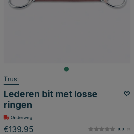
Trust
Lederen bit met losse
ringen
Onderweg
€139.95
Gemidde
0.0
(
aan
0
)