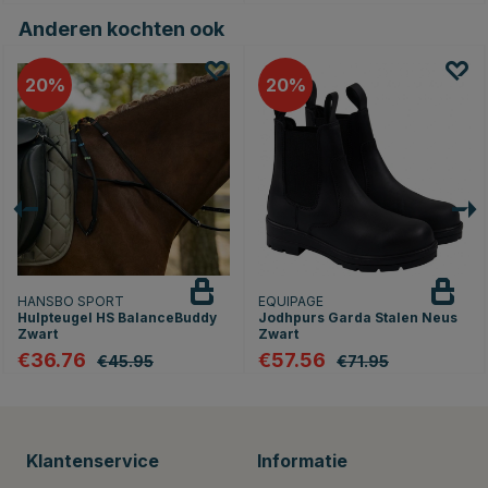
Anderen kochten ook
20
20
HANSBO SPORT
EQUIPAGE
Hulpteugel HS BalanceBuddy
Jodhpurs Garda Stalen Neus
Zwart
Zwart
€36.76
€57.56
€45.95
€71.95
Klantenservice
Informatie