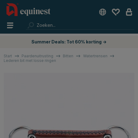
Summer Deals: Tot 60% korting →
Start
Paardenuitrusting
Bitten
Watertrensen
Lederen bit met losse ringen