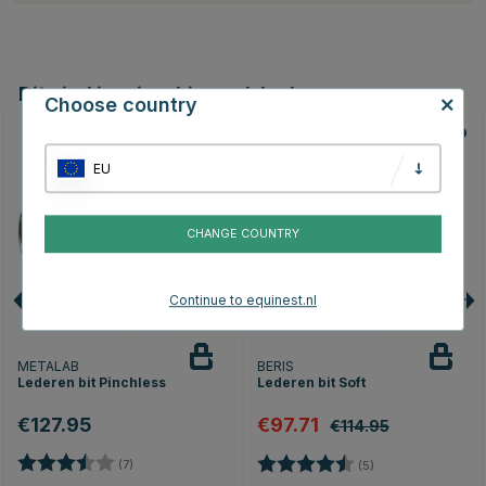
Dit vind je misschien ook leuk
Choose country
15
EU
CHANGE COUNTRY
Continue to equinest.nl
METALAB
BERIS
Lederen bit Pinchless
Lederen bit Soft
€127.95
€97.71
€114.95
Beoordeling:
3.9 uit 5 sterren
Beoordeling:
4.8 uit 5 sterren
(7)
(5)