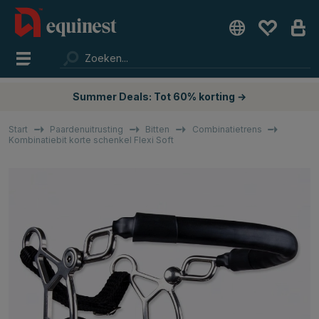
Summer Deals: Tot 60% korting →
Start
Paardenuitrusting
Bitten
Combinatietrens
Kombinatiebit korte schenkel Flexi Soft