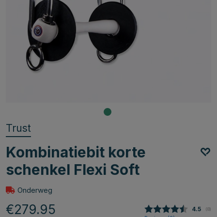
Trust
Kombinatiebit korte
schenkel Flexi Soft
Onderweg
€279.95
Gemidde
4.5
(
aan
8
)