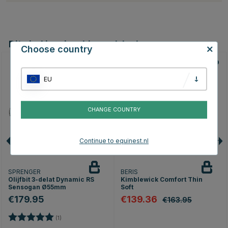
Dit vind je misschien ook leuk
Choose country
15
EU
CHANGE COUNTRY
Continue to equinest.nl
SPRENGER
BERIS
Olijfbit 3-delat Dynamic RS
Kimblewick Comfort Thin
Sensogan Ø55mm
Soft
€179.95
€139.36
€163.95
Beoordeling:
5.0 uit 5 sterren
(1)