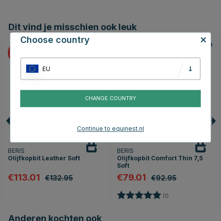
Dit vind je misschien ook leuk
Choose country
15
15
EU
CHANGE COUNTRY
Continue to equinest.nl
BERIS
BERIS
Olijfkopbit Leather Soft
Olijfkopbit Comfort Thin 7,5
Soft
€113.01
€79.01
€132.95
€92.95
Beoordeling:
5.0 uit 5 sterren
(1)
Anderen kochten ook