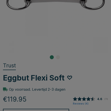
Trust
Eggbut Flexi Soft
Op voorraad. Levertijd 2-3 dagen
€119.95
Gemidde
4.6
(
aant
11
)
Reviews (
4
)