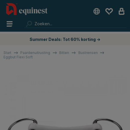
Summer Deals: Tot 60% korting →
Start
Paardenuitrusting
Bitten
Bustrensen
Eggbut Flexi Soft