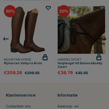
30
20
MOUNTAIN HORSE
HANSBO SPORT
Rijlaarzen Valkyria Bruin
Hulpteugel HS BalanceBuddy
Zwart
€209.26
€36.76
€298.95
€45.95
Klantenservice
Informatie
Contacteer ons
Aankoop- en