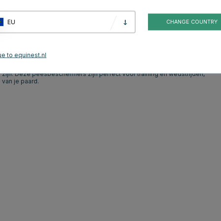
Groen
Blauw
EU
CHANGE COUNTRY
roductbeoordelingen
e to equinest.nl
 sportieve peesbeschermers. De beschermers zijn gemaakt van een
eid als comfort biedt. De boots kunnen eenvoudig worden vastgemaakt
 zijn. Deze peesbeschermers zijn perfect voor training en wedstrijden,
 van je paard.