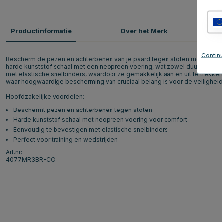
Productinformatie
Over het Merk
P
Continu
Bescherm de pezen en achterbenen van je paard tegen stoten met deze
harde kunststof schaal met een neopreen voering, wat zowel duurzaamh
met elastische snelbinders, waardoor ze gemakkelijk aan en uit te trekken
waar hoogwaardige bescherming van cruciaal belang is voor de veiligheid
Hoofdzakelijke voordelen:
Beschermt pezen en achterbenen tegen stoten
Harde kunststof schaal met neopreen voering voor comfort
Eenvoudig te bevestigen met elastische snelbinders
Perfect voor training en wedstrijden
Art.nr:
4077MR3BR-CO