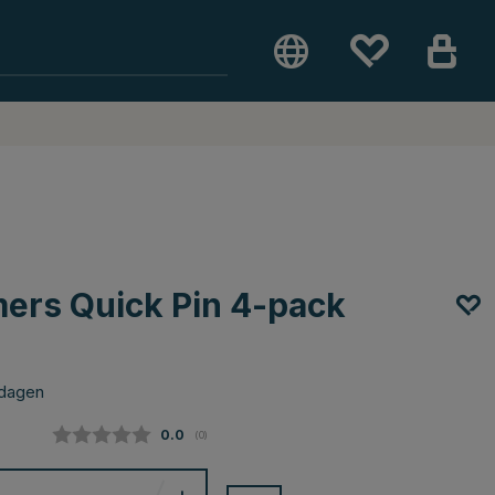
ers Quick Pin 4-pack
 dagen
Gemiddelde beoordeling:
0.0
(
aantal stemmen:
0
)