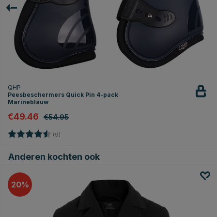
QHP
Peesbeschermers Quick Pin 4-pack
Marineblauw
€49.46
€54.95
Beoordeling:
4.8 uit 5 sterren
(9)
Anderen kochten ook
20