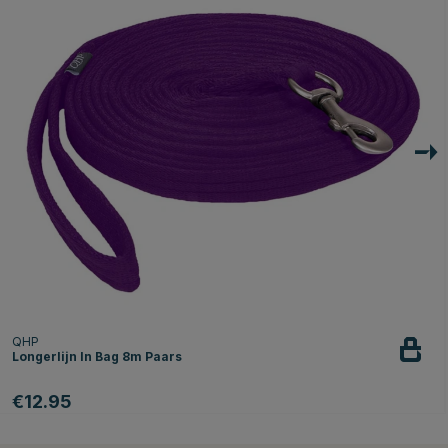
QHP
Longerlijn In Bag 8m Paars
€12.95