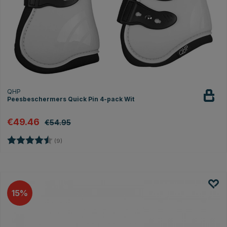
QHP
Peesbeschermers Quick Pin 4-pack Wit
€49.46
€54.95
Beoordeling:
4.8 uit 5 sterren
(9)
15