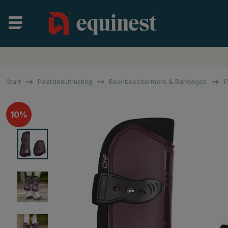
Start
Paardenuitrusting
Beenbeschermers & Bandages
P
10%