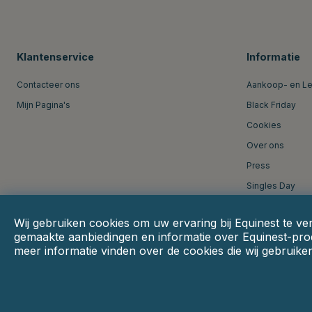
Klantenservice
Informatie
Contacteer ons
Aankoop- en L
Mijn Pagina's
Black Friday
Cookies
Over ons
Press
Singles Day
Wij gebruiken cookies om uw ervaring bij Equinest te ve
gemaakte aanbiedingen en informatie over Equinest-prod
meer informatie vinden over de cookies die wij gebruike