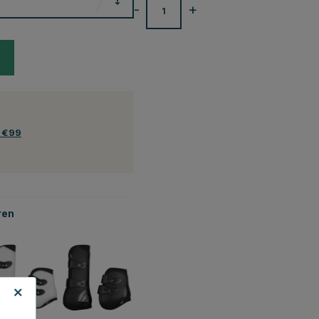
-
+
f €99
ren