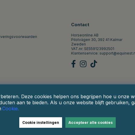
Contact
Horseonline AB
everingsvoorwaarden
Pilotvägen 30, 392 41 Kalmar
Zweden
VAT.nr: SE559123992501
Klantenservice:
support@equinest.n
rbeteren. Deze cookies helpen ons begrijpen hoe u onze web
ucten aan te bieden. Als u onze website blijft gebruiken, 
n
Cookie.
Cookie instellingen
Accepteer alle cookies