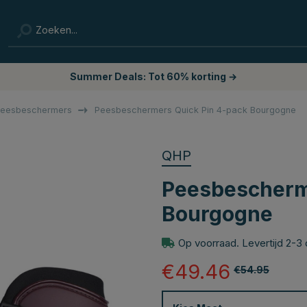
Summer Deals: Tot 60% korting →
eesbeschermers
Peesbeschermers Quick Pin 4-pack Bourgogne
QHP
Peesbescherm
Bourgogne
Op voorraad. Levertijd 2-3
€49.46
€54.95