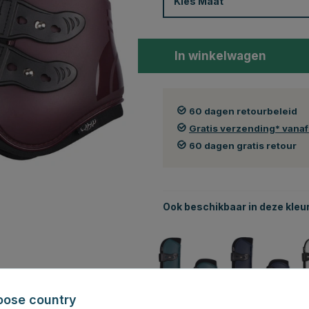
Kies
Maat
In winkelwagen
60 dagen retourbeleid
Gratis verzending* vana
60 dagen gratis retour
Ook beschikbaar in deze kleu
oose country