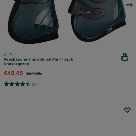
QHP
Peesbeschermers Quick Pin 4-pack
Donkergroen
€49.45
€54.95
Beoordeling:
4.8 uit 5 sterren
(9)