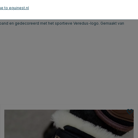
e to equinest.nl
roductbeoordelingen
nband en gedecoreerd met het sportieve Veredus-logo. Gemaakt van