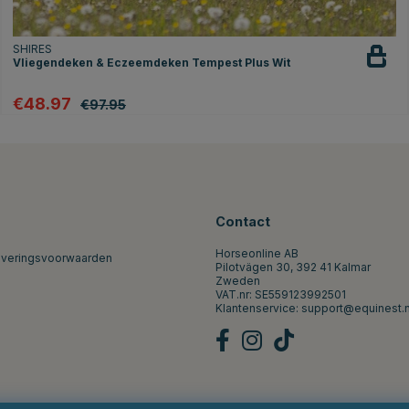
SHIRES
Vliegendeken & Eczeemdeken Tempest Plus Wit
€48.97
€97.95
Contact
Horseonline AB
everingsvoorwaarden
Pilotvägen 30, 392 41 Kalmar
Zweden
VAT.nr: SE559123992501
Klantenservice:
support@equinest.n