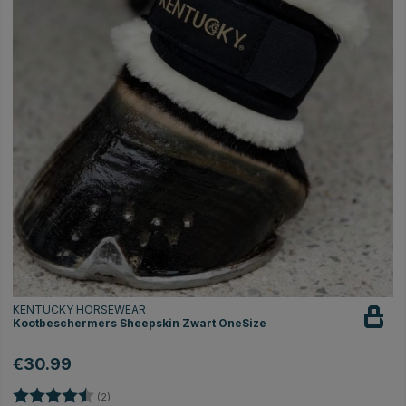
KENTUCKY HORSEWEAR
Kootbeschermers Sheepskin Zwart OneSize
€30.99
Beoordeling:
4.5 uit 5 sterren
(2)