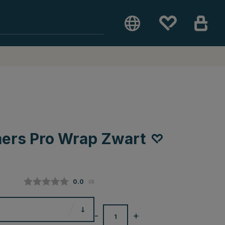
ers Pro Wrap Zwart
Gemiddelde beoordeling:
0.0
(
aantal stemmen:
0
)
-
+