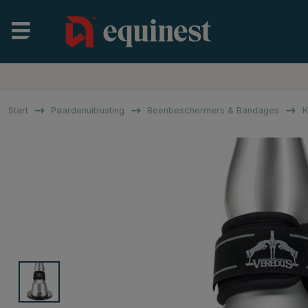
Start
Paardenuitrusting
Beenbeschermers & Bandages
K