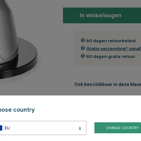
In winkelwagen
60 dagen retourbeleid
Gratis verzending* vana
60 dagen gratis retour
Ook beschikbaar in deze kleu
oose country
EU
CHANGE COUNTRY
Bruin