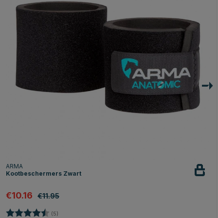
ARMA
Kootbeschermers Zwart
€10.16
€11.95
Beoordeling:
4.6 uit 5 sterren
(5)