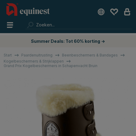
Summer Deals: Tot 60% korting →
Start
Paardenuitrusting
Beenbeschermers & Bandages
Kogelbeschermers & Strijklappen
Grand Prix Kogelbeschermers in Schapenvacht Bruin