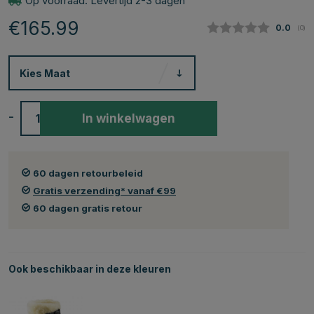
Op voorraad. Levertijd 2-3 dagen
€165.99
Gemidde
0.0
(
aan
0
)
Kies
Maat
-
+
In winkelwagen
60 dagen retourbeleid
Gratis verzending* vanaf €99
60 dagen gratis retour
Ook beschikbaar in deze kleuren