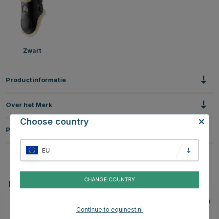
Zwart
Productinformatie
Over het Merk
Choose country
Productbeoordelingen
EU
CHANGE COUNTRY
Dit vind je misschien ook leuk
Continue to equinest.nl