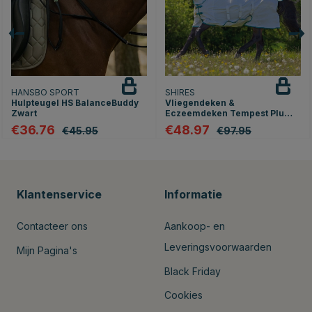
HANSBO SPORT
SHIRES
Hulpteugel HS BalanceBuddy
Vliegendeken &
Zwart
Eczeemdeken Tempest Plus
Wit
€36.76
€48.97
€45.95
€97.95
Klantenservice
Informatie
Contacteer ons
Aankoop- en
Leveringsvoorwaarden
Mijn Pagina's
Black Friday
Cookies