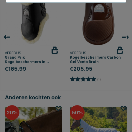
VEREDUS
VEREDUS
Grand Prix
Kogelbeschermers Carbon
Kogelbeschermers in
Gel Vento Bruin
Schapenvacht Zwart
€165.99
€205.95
Beoordeling:
5.0 uit 5 sterren
(1)
Anderen kochten ook
20
50