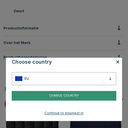
Zwart
Productinformatie
Over het Merk
Productbeoordelingen
Choose country
EU
Dit vind je misschien ook leuk
CHANGE COUNTRY
15
Continue to equinest.nl