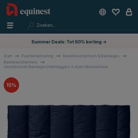
Summer Deals: Tot 60% korting →
Start
Paardenuitrusting
Beenbeschermers & Bandages
Beenbeschermers
Gewatteerde Bandageonderleggers 4 stuks Marineblauw
15