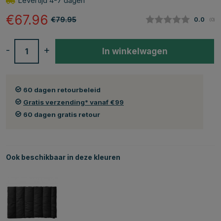
Levertijd 4-7 dagen
€67.96
€79.95
Gemidde
0.0
(
aan
0
)
-
+
In winkelwagen
60 dagen retourbeleid
Gratis verzending* vanaf €99
60 dagen gratis retour
Ook beschikbaar in deze kleuren