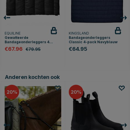
EQUILINE
KINGSLAND
Gewatteerde
Bandageonderleggers
Bandageonderleggers 4
Classic 4-pack Navyblauw
stuks Zwart
€67.96
€64.95
€79.95
Anderen kochten ook
20
20