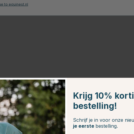
e to equinest.nl
Krijg 10% kort
20
bestelling!
Schrijf je in voor onze ni
je eerste
bestelling.