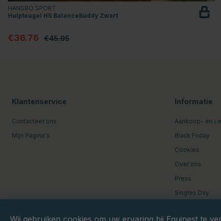
HANSBO SPORT
Hulpteugel HS BalanceBuddy Zwart
€36.76
€45.95
Klantenservice
Informatie
Contacteer ons
Aankoop- en L
Mijn Pagina's
Black Friday
Cookies
Over ons
Press
Singles Day
Wij gebruiken cookies om uw ervaring bij Equinest te ve