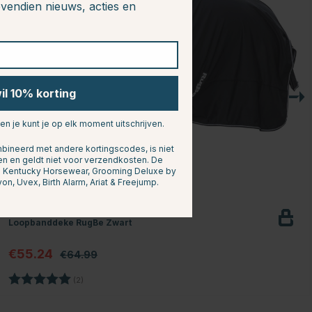
vendien nieuws, acties en
wil 10% korting
 en je kunt je op elk moment uitschrijven.
ineerd met andere kortingscodes, is niet
en en geldt niet voor verzendkosten. De
n: Kentucky Horsewear, Grooming Deluxe by
yon, Uvex, Birth Alarm, Ariat & Freejump.
COVALLIERO
Loopbanddeke RugBe Zwart
€55.24
€64.99
Beoordeling:
5.0 uit 5 sterren
(2)