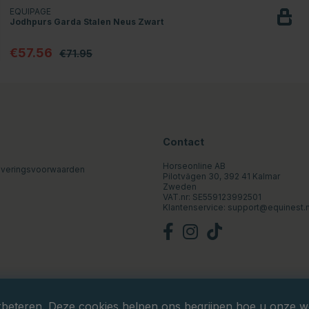
EQUIPAGE
Jodhpurs Garda Stalen Neus Zwart
€57.56
€71.95
Contact
Horseonline AB
everingsvoorwaarden
Pilotvägen 30, 392 41 Kalmar
Zweden
VAT.nr: SE559123992501
Klantenservice:
support@equinest.n
rbeteren. Deze cookies helpen ons begrijpen hoe u onze web