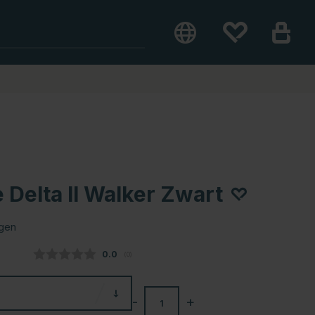
Delta II Walker Zwart
agen
Gemiddelde beoordeling:
0.0
(
aantal stemmen:
0
)
-
+