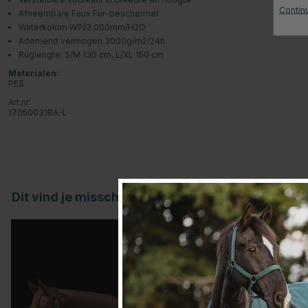
Continu
Afneembare Faux Fur-beschermer
Waterkolom WP/3.000mm/H2O
Ademend vermogen 3000g/m2/24h
Ruglengte: S/M 130 cm, L/XL 150 cm
Materialen:
PES
Art.nr:
17050031BA-L
Dit vind je misschien ook leuk