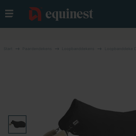
Start
Paardendekens
Loopbanddekens
Loopbanddeke De