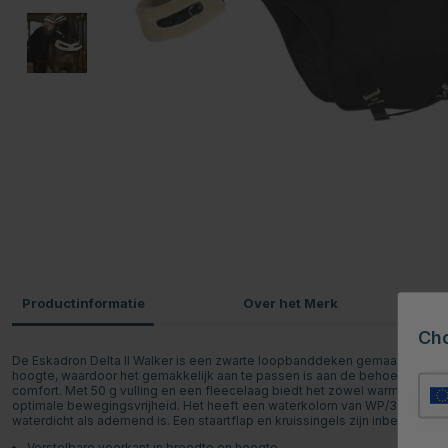
Productinformatie
Over het Merk
P
Ch
De Eskadron Delta II Walker is een zwarte loopbanddeken gemaakt van duu
hoogte, waardoor het gemakkelijk aan te passen is aan de behoeften va
comfort. Met 50 g vulling en een fleecelaag biedt het zowel warmte als 
optimale bewegingsvrijheid. Het heeft een waterkolom van WP/3.000m
waterdicht als ademend is. Een staartflap en kruissingels zijn inbegrepen
Verstelbare voorkant in breedte en hoogte