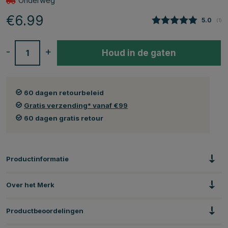
Onderweg
€6.99
Gemidde
5.0
(
aan
1
)
-
+
Houd in de gaten
60 dagen retourbeleid
Gratis verzending* vanaf €99
60 dagen gratis retour
Productinformatie
Over het Merk
Productbeoordelingen