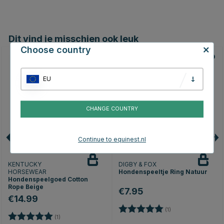
Dit vind je misschien ook leuk
Choose country
EU
CHANGE COUNTRY
Continue to equinest.nl
KENTUCKY
DIGBY & FOX
HORSEWEAR
Hondenspeeltje Ring Natuur
Hondenspeelgoed Cotton
Rope Beige
€7.95
€14.99
Beoordeling:
5.0 uit 5 sterren
(1)
Beoordeling:
5.0 uit 5 sterren
(1)