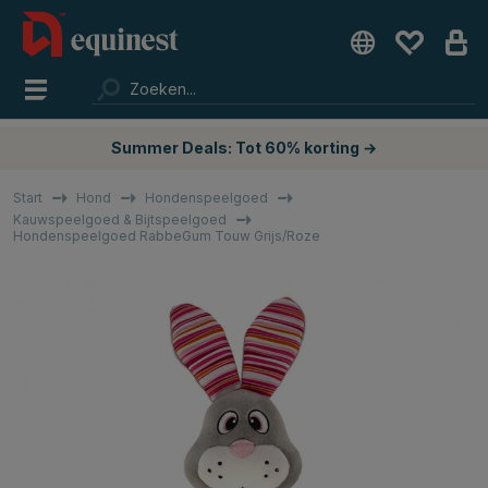
Summer Deals: Tot 60% korting →
Start
Hond
Hondenspeelgoed
Kauwspeelgoed & Bijtspeelgoed
Hondenspeelgoed RabbeGum Touw Grijs/Roze