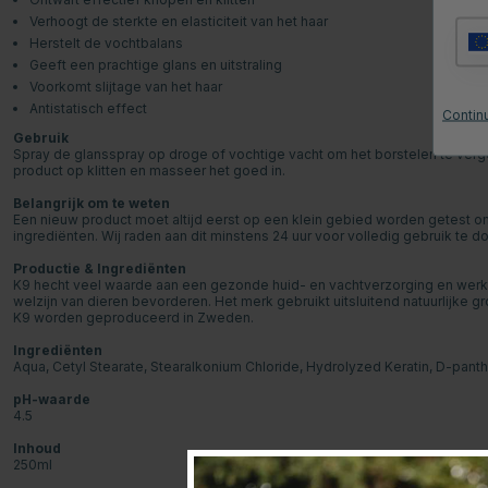
Verhoogt de sterkte en elasticiteit van het haar
Herstelt de vochtbalans
Geeft een prachtige glans en uitstraling
Voorkomt slijtage van het haar
Antistatisch effect
Continu
Gebruik
Spray de glansspray op droge of vochtige vacht om het borstelen te verg
product op klitten en masseer het goed in.
Belangrijk om te weten
Een nieuw product moet altijd eerst op een klein gebied worden getest o
ingrediënten. Wij raden aan dit minstens 24 uur voor volledig gebruik te d
Productie & Ingrediënten
K9 hecht veel waarde aan een gezonde huid- en vachtverzorging en werkt 
welzijn van dieren bevorderen. Het merk gebruikt uitsluitend natuurlijke g
K9 worden geproduceerd in Zweden.
Ingrediënten
Aqua, Cetyl Stearate, Stearalkonium Chloride, Hydrolyzed Keratin, D-pant
pH-waarde
4.5
Inhoud
250ml