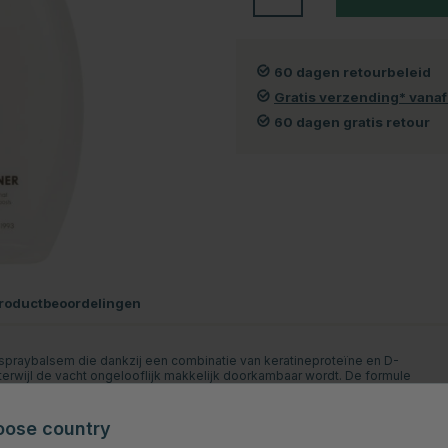
60 dagen retourbeleid
Gratis verzending* vana
60 dagen gratis retour
roductbeoordelingen
e spraybalsem die dankzij een combinatie van keratineproteïne en D-
terwijl de vacht ongelooflijk makkelijk doorkambaar wordt. De formule
ische elektriciteit.
 voor wedstrijden!
oose country