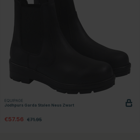
EQUIPAGE
Jodhpurs Garda Stalen Neus Zwart
€57.56
€71.95