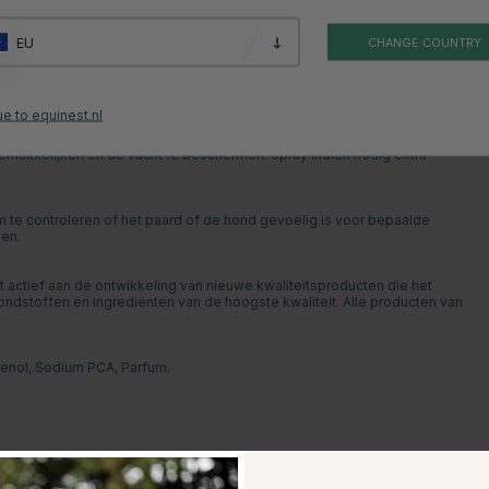
EU
CHANGE COUNTRY
e to equinest.nl
emakkelijken en de vacht te beschermen. Spray indien nodig extra
m te controleren of het paard of de hond gevoelig is voor bepaalde
oen.
actief aan de ontwikkeling van nieuwe kwaliteitsproducten die het
rondstoffen en ingrediënten van de hoogste kwaliteit. Alle producten van
henol, Sodium PCA, Parfum.