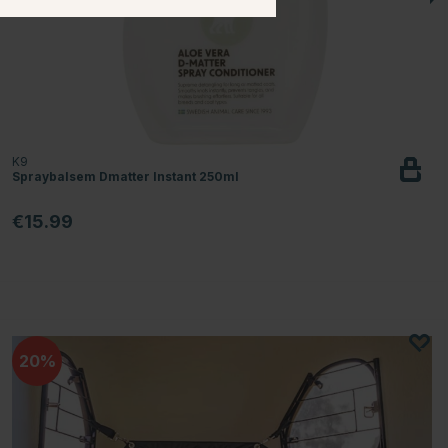
K9
Spraybalsem Dmatter Instant 250ml
€15.99
20