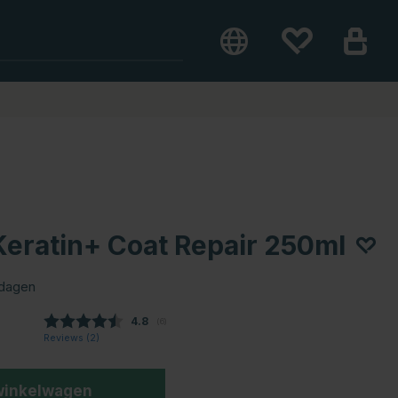
eratin+ Coat Repair 250ml
 dagen
Gemiddelde beoordeling:
4.8
(
aantal stemmen:
6
)
Reviews (
2
)
winkelwagen