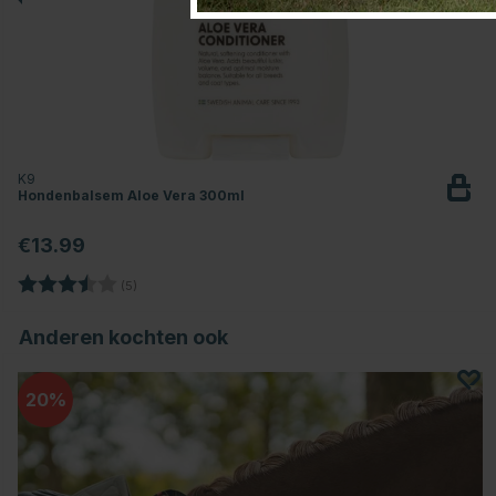
K9
Hondenbalsem Aloe Vera 300ml
€13.99
Beoordeling:
3.8 uit 5 sterren
(5)
Anderen kochten ook
20