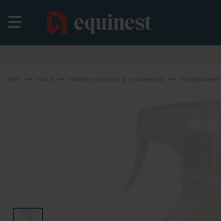
Start
Hond
Hondenshampoo & Hondenbad
Spraybalsem 