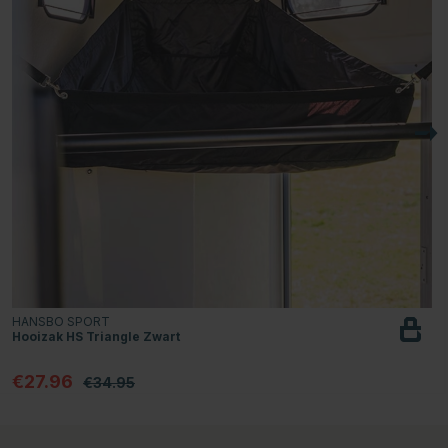
HANSBO SPORT
Hooizak HS Triangle Zwart
€27.96
€34.95