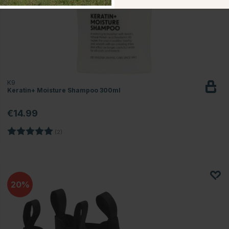
K9
Keratin+ Moisture Shampoo 300ml
€14.99
Beoordeling:
5.0 uit 5 sterren
(2)
20