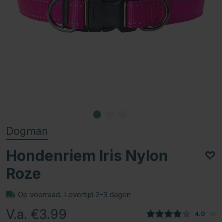
Dogman
Hondenriem Iris Nylon
Roze
Op voorraad. Levertijd 2-3 dagen
V.a. €3.99
Gemidde
4.0
(
aan
2
)