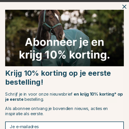
Zwart
Productinformatie
Over het Merk
Productbeoordelingen
Choose country
Krijg 10% korting op je eerste
bestelling!
EU
Dit vind je misschien ook leuk
Schrijf je in voor onze nieuwsbrief
en krijg 10% korting* op
CHANGE COUNTRY
je eerste
bestelling.
Als abonnee ontvang je bovendien nieuws, acties en
inspiratie als eerste.
Continue to equinest.nl
Je e-mailadres