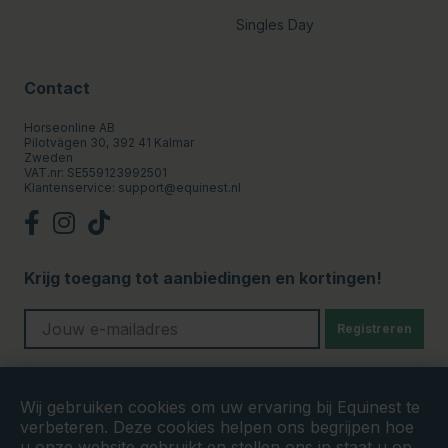
Singles Day
Contact
Horseonline AB
Pilotvägen 30, 392 41 Kalmar
Zweden
VAT.nr: SE559123992501
Klantenservice:
support@equinest.nl
Krijg toegang tot aanbiedingen en kortingen!
Registreren
Veilige betalingen
Wij gebruiken cookies om uw ervaring bij Equinest te
verbeteren. Deze cookies helpen ons begrijpen hoe
u onze website gebruikt en stellen ons in staat u op