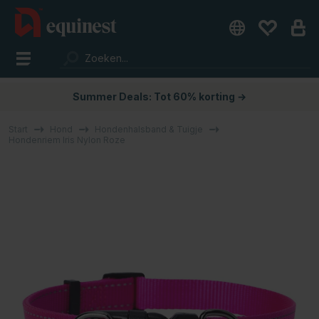
Summer Deals: Tot 60% korting →
Start
Hond
Hondenhalsband & Tuigje
Hondenriem Iris Nylon Roze