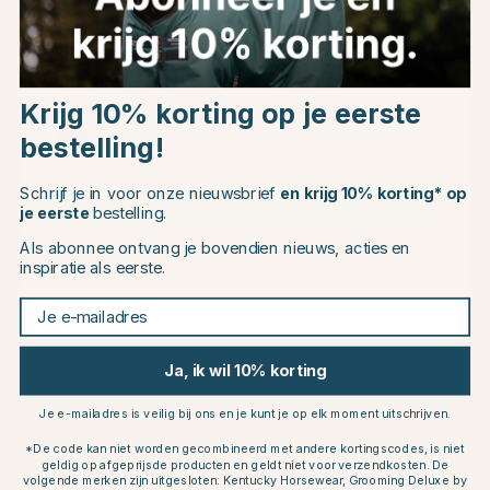
Dit vind je misschien ook leuk
Choose country
50
50
Krijg 10% korting op je eerste
bestelling!
EU
Schrijf je in voor onze nieuwsbrief
en krijg 10% korting* op
CHANGE COUNTRY
je eerste
bestelling.
Als abonnee ontvang je bovendien nieuws, acties en
inspiratie als eerste.
Continue to equinest.nl
MOUNTAIN HORSE
MOUNTAIN HORSE
Je e-mailadres
Muts Sparkle Marineblauw
Muts Sparkle Roze
€12.48
€12.48
€24.95
€24.95
Ja, ik wil 10% korting
Beoordeling:
4.1 uit 5 sterren
Beoordeling:
4.1 uit 5 sterren
(7)
(7)
Je e-mailadres is veilig bij ons en je kunt je op elk moment uitschrijven.
*De code kan niet worden gecombineerd met andere kortingscodes, is niet
Anderen kochten ook
geldig op afgeprijsde producten en geldt niet voor verzendkosten. De
volgende merken zijn uitgesloten: Kentucky Horsewear, Grooming Deluxe by