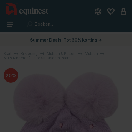
Summer Deals: Tot 60% korting →
Start
Rijkleding
Mutsen & Petten
Mutsen
Muts Kinderen/Junior Sif Unicorn Paars
20