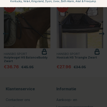
Kentucky, Velari, Kingsland, Dyon, Uvex, Birth Alarm, Ariat & Freejump.
20
20
HANSBO SPORT
HANSBO SPORT
Hulpteugel HS BalanceBuddy
Hooizak HS Triangle Zwart
Zwart
€36.76
€27.96
€45.95
€34.95
Klantenservice
Informatie
Contacteer ons
Aankoop- en
Leveringsvoorwaarden