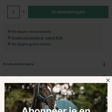
-
+
In winkelwagen
60 dagen retourbeleid
Gratis verzending* vanaf €99
60 dagen gratis retour
Productinformatie
Over het Merk
Productbeoordelingen