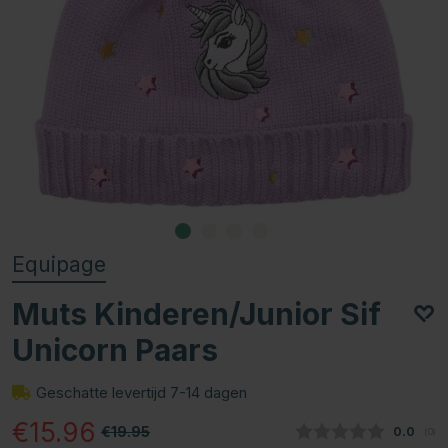
Equipage
Muts Kinderen/Junior Sif
Unicorn Paars
Geschatte levertijd 7-14 dagen
€15.96
€19.95
Gemidde
0.0
(
aan
0
)